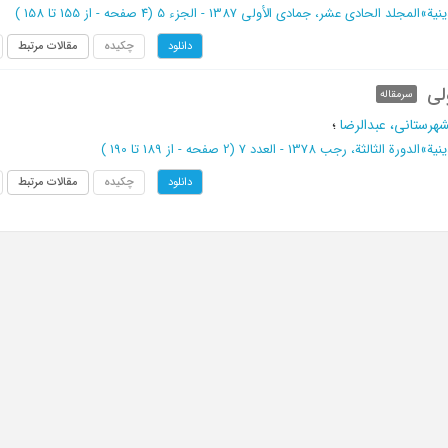
نیة
»
المجلد الحادی عشر، جمادی الأولی 1387 - الجزء 5
(‎4 صفحه -
از 155 تا 158
)
چکیده
مقالات مرتبط
دانلود
لی
سرمقاله
هرستانی، عبدالرضا
؛
نیة
»
الدورة الثالثة، رجب 1378 - العدد 7
(‎2 صفحه -
از 189 تا 190
)
چکیده
مقالات مرتبط
دانلود