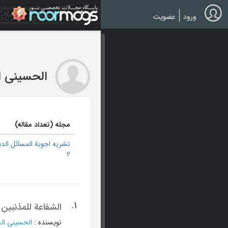
Ski
t
ورود
عضویت
mai
conten
الحسینی ا
مجله (تعداد مقاله)
نشریه اجوبة المسائل الدی
2
1.
الشفاعة للمذنبین
نویسنده
:
الحسینی الش