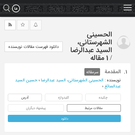
Ski
t
mai
conten
الحسینی
الشهرستانی،
دانلود فهرست مقالات نویسنده
السید عبدالرضا
/
1 مقاله
المقدمة
1.
سرمقاله
نویسنده
:
الحسینی الشهرستانی، السید عبدالرضا
؛
حسین السید
عبدالصائغ
؛
چکیده
کلیدواژه
آدرس
مقالات مرتبط
پیشنهاد دیگران
دانلود