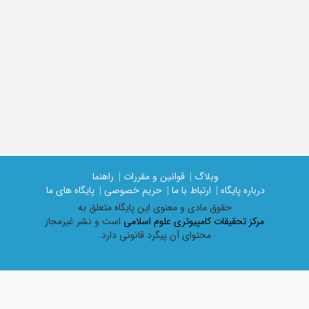
وبلاگ |
قوانین و مقررات |
راهنما
درباره پایگاه |
ارتباط با ما |
حریم خصوصی |
پایگاه های ما
حقوق مادی و معنوی اين پايگاه متعلق به
مرکز تحقیقات کامپیوتری علوم اسلامی
است و نشر غیرمجاز
محتوای آن پیگرد قانونی دارد.