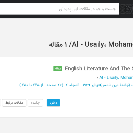
Al - Usaily، Moha
/
1 مقاله
English Literature And The S
مقاله
Al - Usaily، Moh
؛
اب (جامعة عین شمس)
»
ینایر 1969 - المجلد 12
(‎26 صفحه -
از 425 تا 450
)
چکیده
مقالات مرتبط
دانلود