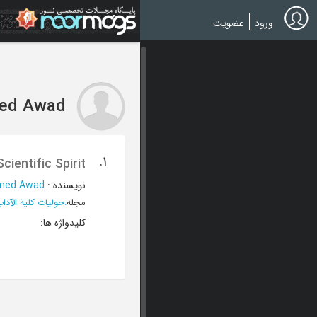
Ski
t
ورود
عضویت
mai
conten
med Awad
1.
cientific Spirit
نویسنده
:
amed Awad
مجله
:
حولیات کلیة الآد
کلیدواژه ها
: