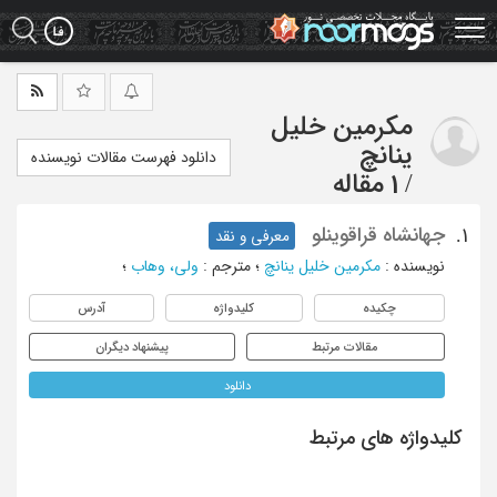
Ski
t
mai
conten
مکرمین خلیل
ینانچ
دانلود فهرست مقالات نویسنده
/
1 مقاله
جهانشاه قراقوینلو
1.
معرفی و نقد
نویسنده
:
مکرمین خلیل ینانچ
؛
مترجم
:
ولی، وهاب
؛
چکیده
کلیدواژه
آدرس
مقالات مرتبط
پیشنهاد دیگران
دانلود
کلیدواژه های مرتبط