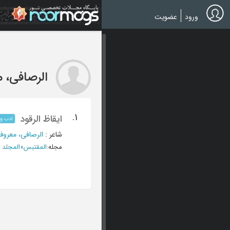
Ski
t
ورود
عضویت
mai
conten
الرصافی، 
1.
ایقاظ الرقود
ادب و 
شاعر
:
الرصافی، معروف
مجله
:
المقتبس
»
المجلد الرابع