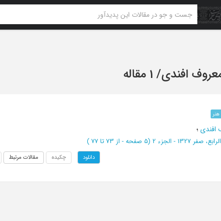
معروف افندی
/
1 مقاله
هنر
 افندی
؛
، صفر 1327 - الجزء 2
(‎5 صفحه -
از 73 تا 77
)
چکیده
مقالات مرتبط
دانلود