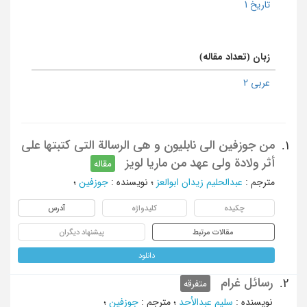
تاریخ 1
زبان (تعداد مقاله)
عربی 2
من جوزفین الی نابلیون و هی الرسالة التی کتبتها علی
1.
أثر ولادة ولی عهد من ماریا لویز
مقاله
مترجم
:
عبدالحلیم زیدان ابوالعز
؛
نویسنده
:
جوزفین
؛
چکیده
کلیدواژه
آدرس
مقالات مرتبط
پیشنهاد دیگران
دانلود
رسائل غرام
2.
متفرقه
نویسنده
:
سلیم عبدالأحد
؛
مترجم
:
جوزفین
؛