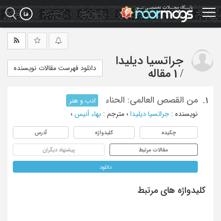
Ski
t
mai
conten
جراتسیا دیلیدا
دانلود فهرست مقالات نویسنده
/
1 مقاله
من القصص العالمی: الحناء
1.
ادب و هنر
نویسنده
:
جراتسیا دیلیدا
؛
مترجم
:
بهاء أنیس
؛
چکیده
کلیدواژه
آدرس
مقالات مرتبط
پیشنهاد دیگران
دانلود
کلیدواژه های مرتبط