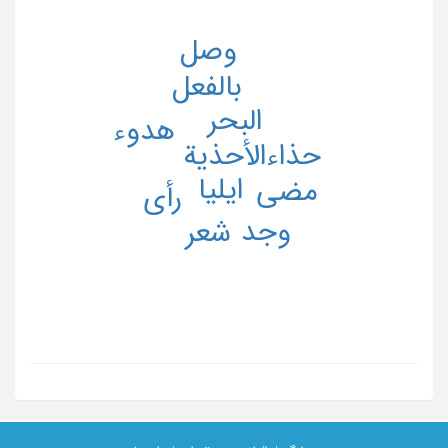
وصل
بالفعل
البحر
هدوء
حذاء
الأحذیة
ایلیا
مضی
رأی
وجد
شعر