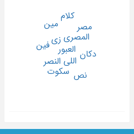
کلام
مین
مصر
المصری
زی
فین
العبور
دکان
اللی
النصر
سکوت
نص