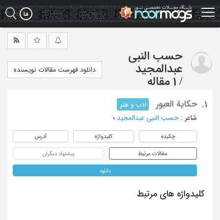
Ski
t
mai
conten
حسب النبی
عبدالمجید
دانلود فهرست مقالات نویسنده
/
1 مقاله
حکایة العبور
1.
ادب و هنر
شاعر
:
حسب النبی عبدالمجید
؛
چکیده
کلیدواژه
آدرس
مقالات مرتبط
پیشنهاد دیگران
دانلود
کلیدواژه های مرتبط