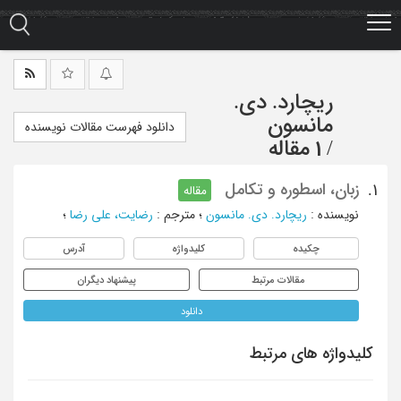
Ski
t
mai
conten
ریچارد. دی.
مانسون
دانلود فهرست مقالات نویسنده
/
1 مقاله
زبان، اسطوره و تکامل
1.
مقاله
نویسنده
:
ریچارد. دی. مانسون
؛
مترجم
:
رضایت، علی رضا
؛
چکیده
کلیدواژه
آدرس
مقالات مرتبط
پیشنهاد دیگران
دانلود
کلیدواژه های مرتبط