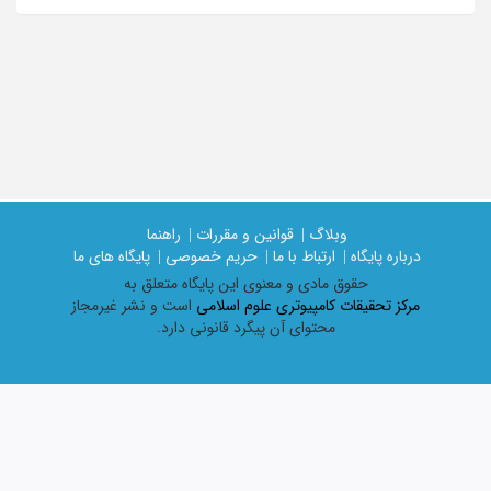
وبلاگ |
قوانین و مقررات |
راهنما
درباره پایگاه |
ارتباط با ما |
حریم خصوصی |
پایگاه های ما
حقوق مادی و معنوی اين پايگاه متعلق به
مرکز تحقیقات کامپیوتری علوم اسلامی
است و نشر غیرمجاز
محتوای آن پیگرد قانونی دارد.