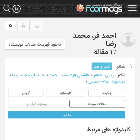
Ski
t
mai
conten
احمد فر، محمد
رضا
دانلود فهرست مقالات نویسنده
/
1 مقاله
شعر
1.
ادب و هنر
شاعر
:
ربانی، جعفر
؛
هاشمی فرد، سید محمد
؛
احمد فر، محمد رضا
؛
دریانورد، غلام حسین
؛
چکیده
کلیدواژه
آدرس
مقالات مرتبط
پیشنهاد دیگران
دانلود
کلیدواژه های مرتبط