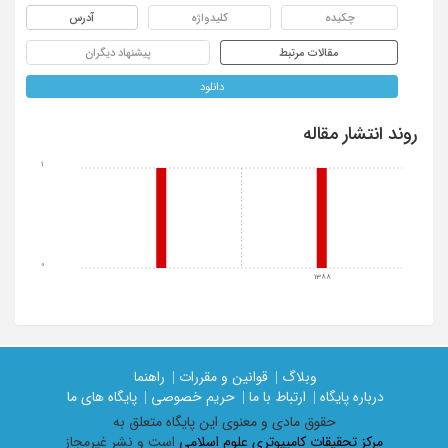
چکیده
کلیدواژه
آدرس
مقالات مرتبط
پیشنهاد دیگران
دانلود
روند انتشار مقاله
1
0
1388
وبلاگ |
قوانین و مقررات |
راهنما
درباره پایگاه |
ارتباط با ما |
حریم خصوصی |
پایگاه های ما
حقوق مادی و معنوی اين پايگاه متعلق به
مرکز تحقیقات کامپیوتری علوم اسلامی
است و نشر غیرمجاز