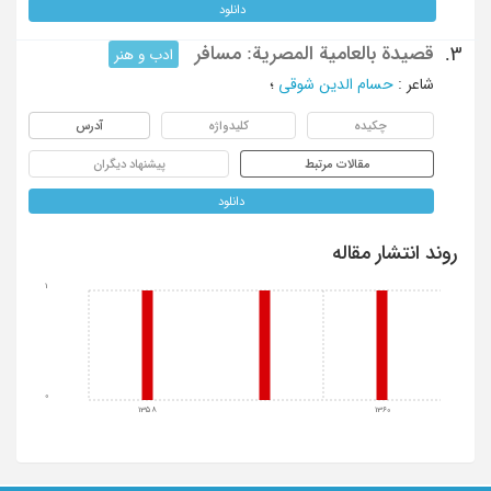
دانلود
قصیدة بالعامیة المصریة: مسافر
3.
ادب و هنر
شاعر
:
حسام الدین شوقی
؛
چکیده
کلیدواژه
آدرس
مقالات مرتبط
پیشنهاد دیگران
دانلود
روند انتشار مقاله
1
0
1358
1360