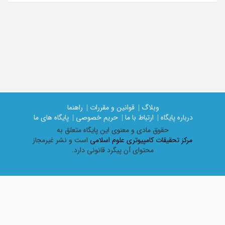
وبلاگ |
قوانین و مقررات |
راهنما
درباره پایگاه |
ارتباط با ما |
حریم خصوصی |
پایگاه های ما
حقوق مادی و معنوی اين پايگاه متعلق به
مرکز تحقیقات کامپیوتری علوم اسلامی
است و نشر غیرمجاز
محتوای آن پیگرد قانونی دارد.