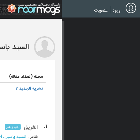
Ski
t
ورود
عضویت
mai
conten
السید یاس
مجله (تعداد مقاله)
نشریه الجدید 2
1.
الغریق
ادب و هنر
شاعر
:
السید یاسین، أ