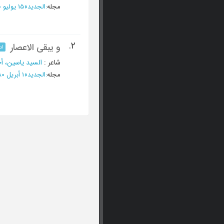
مجله
:
الجدید
»
15 یولیو 1980 - العدد 205
2.
و یبقی الاعصار
اد
شاعر
:
السید یاسین، أ
مجله
:
الجدید
»
1 أبریل 1980 - العدد 198