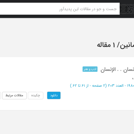
نین
/
1 مقاله
سان . . الإنسان
ادب و هنر
(‎2 صفحه -
از 61 تا 62
)
چکیده
مقالات مرتبط
دانلود