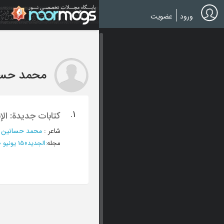
Ski
t
ورود
عضویت
mai
conten
محمد حسا
1.
کتابات جدیدة: الإن
شاعر
:
محمد حسانین
؛
مجله
:
الجدید
»
15 یونیو 1980 - العدد 203