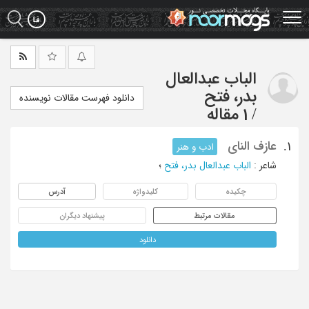
Ski
t
mai
conten
الباب عبدالعال
بدر، فتح
دانلود فهرست مقالات نویسنده
/
1 مقاله
عازف النای
1.
ادب و هنر
شاعر
:
الباب عبدالعال بدر، فتح
؛
چکیده
کلیدواژه
آدرس
مقالات مرتبط
پیشنهاد دیگران
دانلود