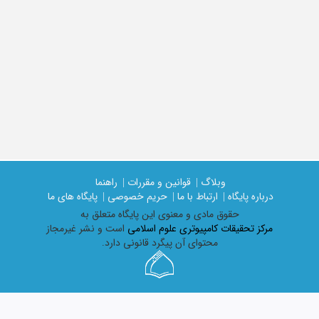
وبلاگ |
قوانین و مقررات |
راهنما
درباره پایگاه |
ارتباط با ما |
حریم خصوصی |
پایگاه های ما
حقوق مادی و معنوی اين پايگاه متعلق به
مرکز تحقیقات کامپیوتری علوم اسلامی
است و نشر غیرمجاز
محتوای آن پیگرد قانونی دارد.