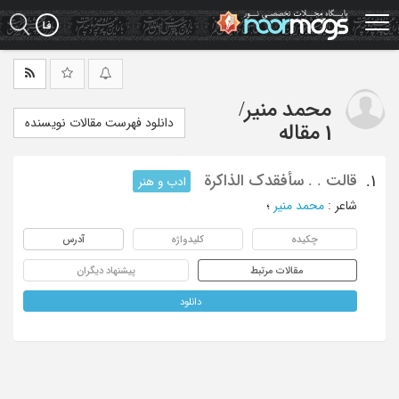
Ski
t
mai
conten
محمد منیر
/
دانلود فهرست مقالات نویسنده
1 مقاله
قالت . . سأفقدک الذاکرة
1.
ادب و هنر
شاعر
:
محمد منیر
؛
چکیده
کلیدواژه
آدرس
مقالات مرتبط
پیشنهاد دیگران
دانلود