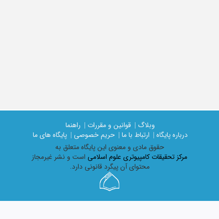
وبلاگ |
قوانین و مقررات |
راهنما
درباره پایگاه |
ارتباط با ما |
حریم خصوصی |
پایگاه های ما
حقوق مادی و معنوی اين پايگاه متعلق به
مرکز تحقیقات کامپیوتری علوم اسلامی
است و نشر غیرمجاز
محتوای آن پیگرد قانونی دارد.