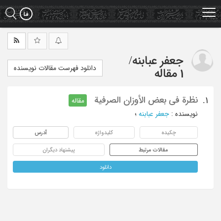
Ski
t
mai
conten
جعفر عبابنه
/
دانلود فهرست مقالات نویسنده
1 مقاله
نظرة فی بعض الأوزان الصرفیة
1.
مقاله
نویسنده
:
جعفر عبابنه
؛
چکیده
کلیدواژه
آدرس
مقالات مرتبط
پیشنهاد دیگران
دانلود