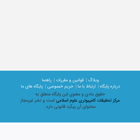
وبلاگ |
قوانین و مقررات |
راهنما
درباره پایگاه |
ارتباط با ما |
حریم خصوصی |
پایگاه های ما
حقوق مادی و معنوی اين پايگاه متعلق به
مرکز تحقیقات کامپیوتری علوم اسلامی
است و نشر غیرمجاز
محتوای آن پیگرد قانونی دارد.