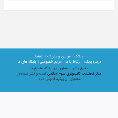
وبلاگ |
قوانین و مقررات |
راهنما
درباره پایگاه |
ارتباط با ما |
حریم خصوصی |
پایگاه های ما
حقوق مادی و معنوی اين پايگاه متعلق به
مرکز تحقیقات کامپیوتری علوم اسلامی
است و نشر غیرمجاز
محتوای آن پیگرد قانونی دارد.