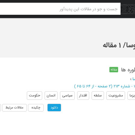
سا
/
1 مقاله
ره ها
مقاله
ا
؛
(‎2 صفحه -
از 64 تا 65
)
یزما
مشروعیت
سلطه
اقتدار
سیاسی
انسان
حکومت
چکیده
مقالات مرتبط
دانلود