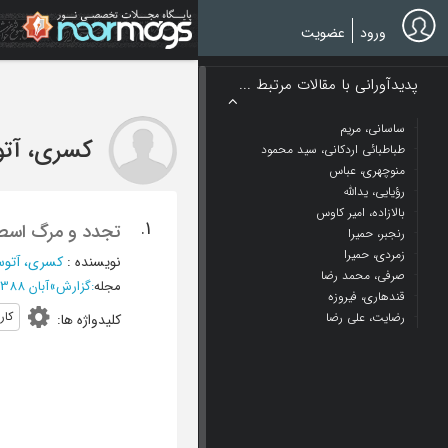
Ski
t
ورود
عضویت
mai
conten
پدیدآورانی با مقالات مرتبط ...
ساسانی، مریم
کسری، آتو
طباطبائی اردکانی، سید محمود
منوچهری، عباس
رؤیایی، یدالله
بالازاده، امیر کاوس
1.
تجدد و مرگ اسطو
رنجبر، حمیرا
زمردی، حمیرا
نویسنده
:
کسری، آتوس
صرفی، محمد رضا
مجله
:
گزارش
»
آبان 1388 - شماره 213
قندهاری، فیروزه
کار
رضایت، علی رضا
کلیدواژه ها
: