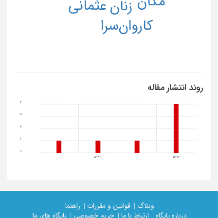
مکان
عثمانی
زنان
کاروان‌سرا
روند انتشار مقاله
4
3
2
1
0
1389
1392
وبلاگ |
قوانین و مقررات |
راهنما
درباره پایگاه |
ارتباط با ما |
حریم خصوصی |
پایگاه های ما