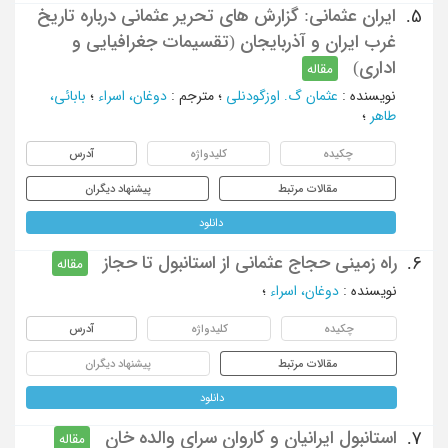
ایران عثمانی: گزارش های تحریر عثمانی درباره تاریخ
5.
غرب ایران و آذربایجان (تقسیمات جغرافیایی و
اداری)
مقاله
نویسنده
:
عثمان گ. اوزگودنلی
؛
مترجم
:
دوغان، اسراء
؛
بابائی،
طاهر
؛
چکیده
کلیدواژه
آدرس
مقالات مرتبط
پیشنهاد دیگران
دانلود
راه زمینی حجاج عثمانی از استانبول تا حجاز
6.
مقاله
نویسنده
:
دوغان، اسراء
؛
چکیده
کلیدواژه
آدرس
مقالات مرتبط
پیشنهاد دیگران
دانلود
استانبول ایرانیان و کاروان سرای والده خان
7.
مقاله