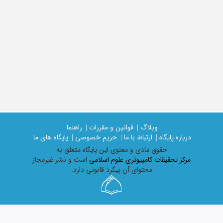
وبلاگ |
قوانین و مقررات |
راهنما
درباره پایگاه |
ارتباط با ما |
حریم خصوصی |
پایگاه های ما
حقوق مادی و معنوی اين پايگاه متعلق به
مرکز تحقیقات کامپیوتری علوم اسلامی
است و نشر غیرمجاز
محتوای آن پیگرد قانونی دارد.