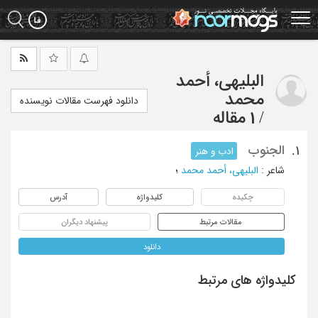
Ski
t
mai
conten
البلیهی، أحمد
محمد
دانلود فهرست مقالات نویسنده
/
1 مقاله
الجنوب
1.
ادب و هنر
شاعر
:
البلیهی، أحمد محمد
؛
چکیده
کلیدواژه
آدرس
مقالات مرتبط
پیشنهاد دیگران
دانلود
کلیدواژه های مرتبط