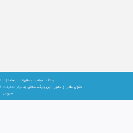
وبلاگ |
قوانین و مقررات |
راهنما |
دربار
حقوق مادی و معنوی اين پايگاه متعلق به
مرکز تحقیقات ک
«میزبانی