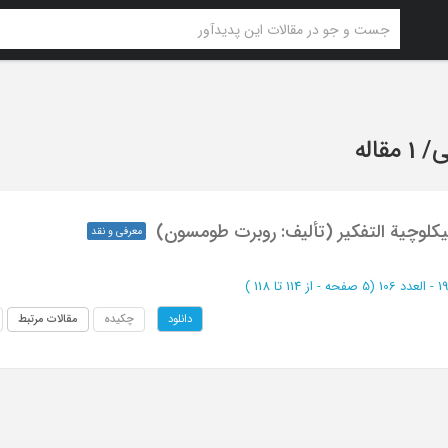
ی
/
1 مقاله
سیکلوچیة التفکیر (تألیف: روبرت طومسون)
معرفی و نقد
(‎5 صفحه -
از 114 تا 118
)
چکیده
مقالات مرتبط
دانلود