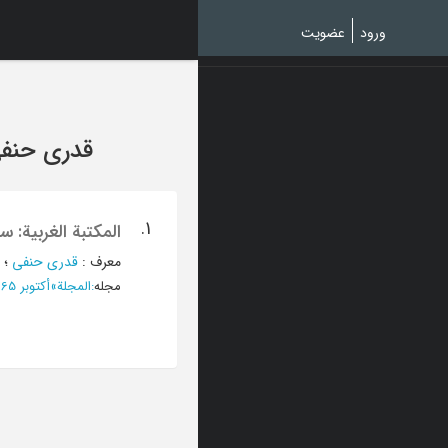
Ski
t
ورود
عضویت
mai
conten
قدری حنف
1.
المکتبة الغربیة: 
معرف
:
قدری حنفی
؛
مجله
:
المجلة
»
أکتوبر 1965 - العدد 106