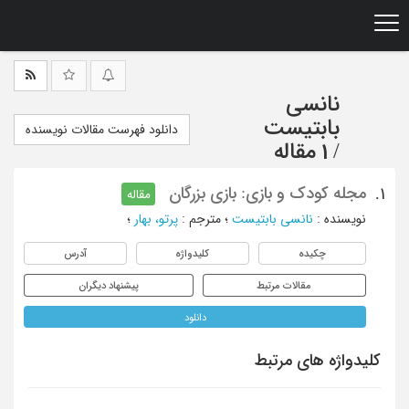
Ski
t
mai
conten
نانسی
بابتیست
دانلود فهرست مقالات نویسنده
/
1 مقاله
مجله کودک و بازی: بازی بزرگان
1.
مقاله
نویسنده
:
نانسی بابتیست
؛
مترجم
:
پرتو، بهار
؛
چکیده
کلیدواژه
آدرس
مقالات مرتبط
پیشنهاد دیگران
دانلود
کلیدواژه های مرتبط