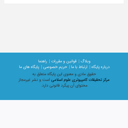
وبلاگ |
قوانین و مقررات |
راهنما
درباره پایگاه |
ارتباط با ما |
حریم خصوصی |
پایگاه های ما
حقوق مادی و معنوی اين پايگاه متعلق به
مرکز تحقیقات کامپیوتری علوم اسلامی
است و نشر غیرمجاز
محتوای آن پیگرد قانونی دارد.