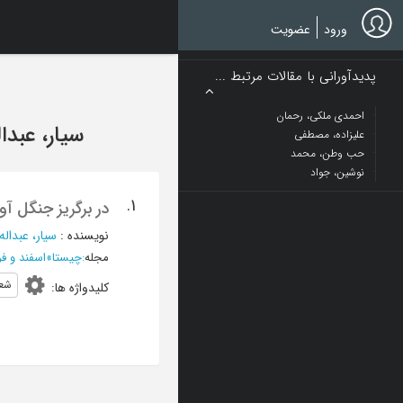
Ski
t
ورود
عضویت
mai
conten
پدیدآورانی با مقالات مرتبط ...
احمدی ملکی، رحمان
سیار، عبدال
علیزاده، مصطفی
حب وطن، محمد
نوشین، جواد
1.
در برگریز جنگل آوا
نویسنده
:
سیار، عبداله
مجله
:
چیستا
»
اسفند و فروردین 389
شعر
کلیدواژه ها
: