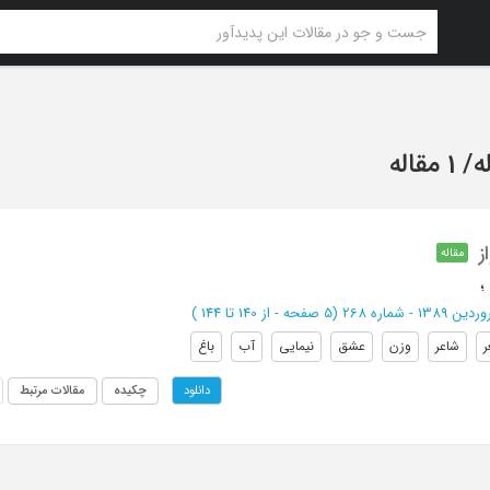
ه
/
1 مقاله
ز
مقاله
؛
1 - شماره 268
(‎5 صفحه -
از 140 تا 144
)
شاعر
وزن
عشق
نیمایی
آب
باغ
چکیده
مقالات مرتبط
دانلود