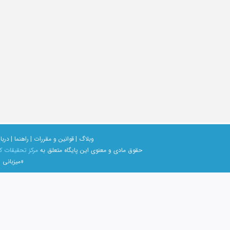
وبلاگ |
قوانین و مقررات |
راهنما |
دربار
حقوق مادی و معنوی اين پايگاه متعلق به
مرکز تحقیقات ک
«میزبانی