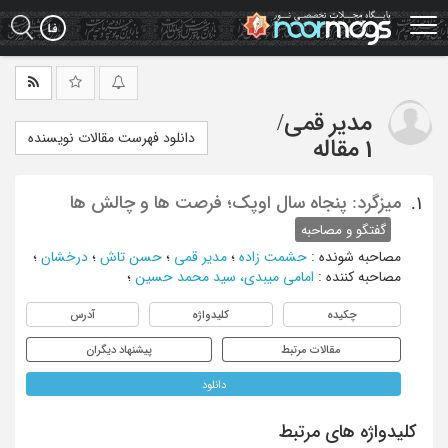
Ski
t
mai
conten
مدیر قمی
/
دانلود فهرست مقالات نویسنده
1 مقاله
میزگرد: پنجاه سال اوپک؛ فرصت ها و چالش ها
1.
گفتگو و مصاحبه
مصاحبه شونده
:
حشمت زاده
؛
مدیر قمی
؛
حسن تاش
؛
درخشان
؛
مصاحبه کننده
:
امامی میبدی، سید محمد حسین
؛
چکیده
کلیدواژه
آدرس
مقالات مرتبط
پیشنهاد دیگران
دانلود
کلیدواژه های مرتبط