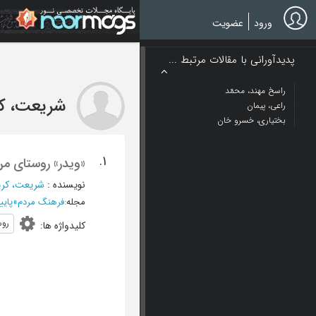
Ski
t
ورود
عضویت
mai
conten
پدیدآورانی با مقالات مرتبط ...
راسخ مهند، محمّد
شریعت، کر
راعی، پیمان
بختیاری، خسرو خان
1.
«ویدر» روستای من
نویسنده
:
شریعت، کری
مجله
:
فرهنگ مردم
»
پاییز و 
روس
کلیدواژه ها
: