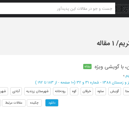
یم
/
1 مقاله
، با گویشی ویژه
مقاله
م
؛
زمستان 1388 - شماره 31 و 32
(‎10 صفحه -
از 183 تا 192
)
تا
گویش
ساوه
خرقان
کوه
رودخانه
شهرستان زرندیه
آبادی
شهرس
چکیده
مقالات مرتبط
دانلود