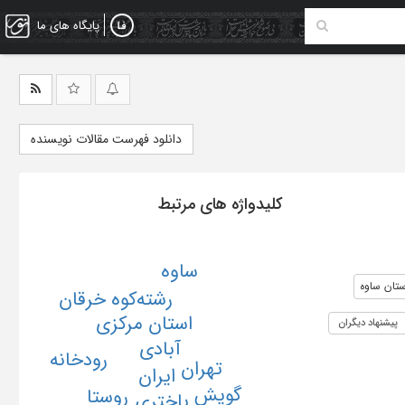
پایگاه های ما
دانلود فهرست مقالات نویسنده
کلیدواژه های مرتبط
ساوه
تان ساوه
رشته‌کوه خرقان
استان مرکزی
پیشنهاد دیگران
آبادی
رودخانه
تهران
ایران
گویش
روستا
باختری