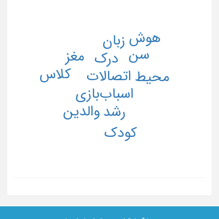
هوش
زبان
سن
مغز
درک
کلاس
اتصالات
محیط
اسباب‌بازی
والدین
رشد
کودک