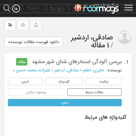
Ski
t
mai
conten
صادقی، اردشیر
دانلود فهرست مقالات نویسنده
/
1 مقاله
بررسی آلودگی استخرهای شنای شهر مشهد
1.
مقاله
نویسنده
:
جابری، اعظم
؛
صادقی، اردشیر
؛
علیزاده، محمد حسن
؛
چکیده
کلیدواژه
آدرس
مقالات مرتبط
پیشنهاد دیگران
دانلود
کلیدواژه های مرتبط