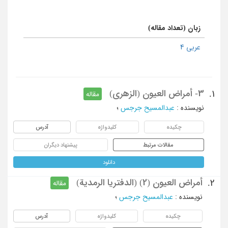
زبان (تعداد مقاله)
عربی 4
3- أمراض العیون (الزهری)
1.
مقاله
نویسنده
:
عبدالمسیح جرجس
؛
چکیده
کلیدواژه
آدرس
مقالات مرتبط
پیشنهاد دیگران
دانلود
أمراض العیون (2) (الدفتریا الرمدیة)
2.
مقاله
نویسنده
:
عبدالمسیح جرجس
؛
چکیده
کلیدواژه
آدرس