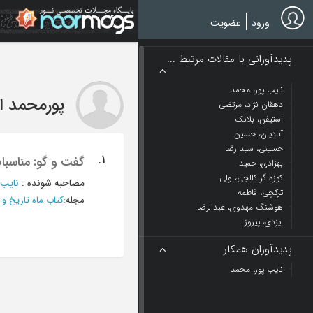
Ski
t
ورود
عضویت
mai
conten
پدیدآورانی با مقالات مرتبط ...
نایب پور، محمد
پورمحمد ام
دهقان نژاد، مرتضی
استیفن، بلانک
آبادیان، حسین
حسینی، سید رضا
1.
گفت و گو: مناسبا
بهزادی، حمید
کوزه گر کالجی، ولی
مصاحبه شونده
:
نایب 
ترکچی، فاطمه
مجله
:
کتاب ماه تاریخ و ج
هوشنگ مهدوی، عبدالرضا
ایزدی، پیروز
پدیدآوران همکار
نایب پور، محمد