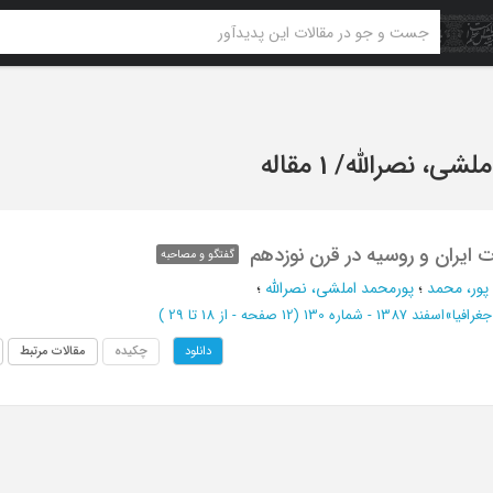
لشی، نصرالله
/
1 مقاله
ت ایران و روسیه در قرن نوزدهم
گفتگو و مصاحبه
پور، محمد
؛
پورمحمد املشی، نصرالله
؛
غرافیا
»
اسفند 1387 - شماره 130
(‎12 صفحه -
از 18 تا 29
)
چکیده
مقالات مرتبط
دانلود