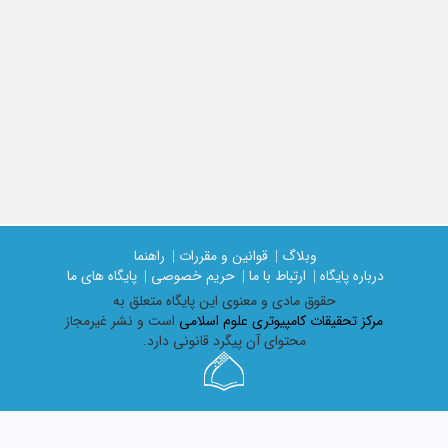
وبلاگ |
قوانین و مقررات |
راهنما
درباره پایگاه |
ارتباط با ما |
حریم خصوصی |
پایگاه های ما
حقوق مادی و معنوی اين پايگاه متعلق به
مرکز تحقیقات کامپیوتری علوم اسلامی
است و نشر غیرمجاز
محتوای آن پیگرد قانونی دارد.