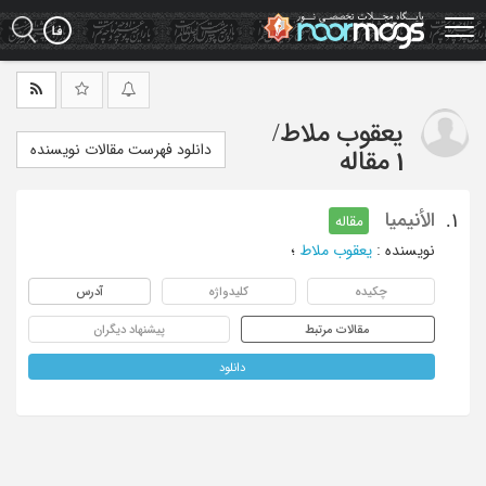
Ski
t
mai
conten
یعقوب ملاط
/
دانلود فهرست مقالات نویسنده
1 مقاله
الأنیمیا
1.
مقاله
نویسنده
:
یعقوب ملاط
؛
چکیده
کلیدواژه
آدرس
مقالات مرتبط
پیشنهاد دیگران
دانلود