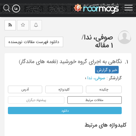
Ski
t
mai
conten
صوفی، ندا
/
دانلود فهرست مقالات نویسنده
1 مقاله
نگاهی به اجرای گروه خورشید (نغمه های ماندگار)
1.
خبر و گزارش
گزارشگر
:
صوفی، ندا
؛
چکیده
کلیدواژه
آدرس
مقالات مرتبط
پیشنهاد دیگران
دانلود
کلیدواژه های مرتبط