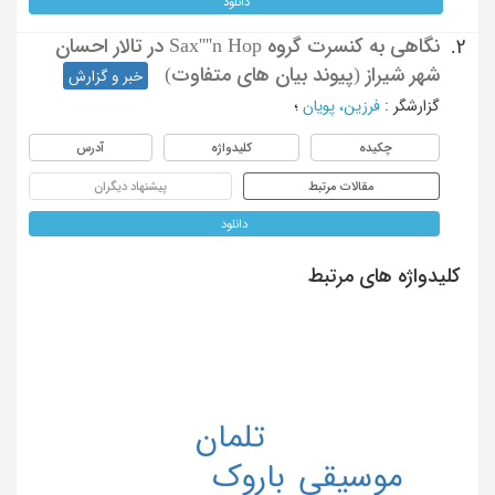
دانلود
نگاهی به کنسرت گروه Sax''''n Hop در تالار احسان
2.
شهر شیراز (پیوند بیان های متفاوت)
خبر و گزارش
گزارشگر
:
فرزین، پویان
؛
چکیده
کلیدواژه
آدرس
مقالات مرتبط
پیشنهاد دیگران
دانلود
کلیدواژه های مرتبط
تلمان
موسیقی
باروک