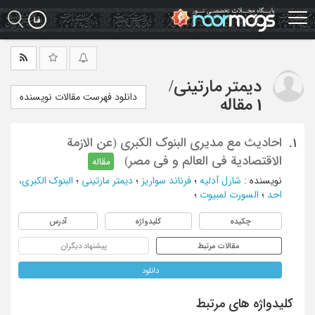
Ski
t
mai
conten
دیمتر مارتینی
/
دانلود فهرست مقالات نویسنده
1 مقاله
احادیث مع مدیری البنوک الکبری (عن الازمة
1.
الاقتصادیة فی العالم و فی مصر)
مقاله
نویسنده
:
شارل آدلیه
؛
فرناند سواریز
؛
دیمتر مارتینی
؛
البنوک الکبری،
احد
؛
السورت لمبیوت
؛
چکیده
کلیدواژه
آدرس
مقالات مرتبط
پیشنهاد دیگران
دانلود
کلیدواژه های مرتبط