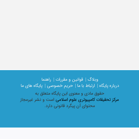
وبلاگ |
قوانین و مقررات |
راهنما
درباره پایگاه |
ارتباط با ما |
حریم خصوصی |
پایگاه های ما
حقوق مادی و معنوی اين پايگاه متعلق به
مرکز تحقیقات کامپیوتری علوم اسلامی
است و نشر غیرمجاز
محتوای آن پیگرد قانونی دارد.