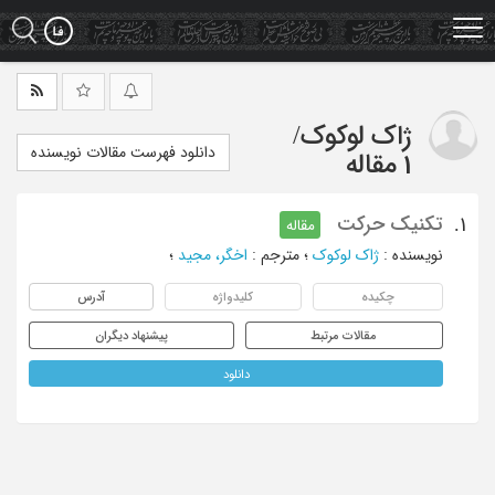
Ski
t
mai
conten
ژاک لوکوک
/
دانلود فهرست مقالات نویسنده
1 مقاله
تکنیک حرکت
1.
مقاله
نویسنده
:
ژاک لوکوک
؛
مترجم
:
اخگر، مجید
؛
چکیده
کلیدواژه
آدرس
مقالات مرتبط
پیشنهاد دیگران
دانلود