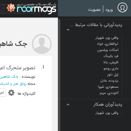
Ski
t
ورود
عضویت
mai
conten
پدیدآورانی با مقالات مرتبط ...
وقفی پور، شهریار
جک شاهی
ذوالفقاری، جواد
اسکات ویلسون
فرد باتینگ
ظریفی، یانا
1.
تصویر متحرک اعر
ماری روسو
ژیل دلوز
نویسنده
:
جک شاهین
بزدوده، عادل
مجله
:
رواق هنر و اندیشه
مسعودی، شیوا
اعر
آخوندی، مریم
کلیدواژه ها
:
پدیدآوران همکار
وقفی پور، شهریار