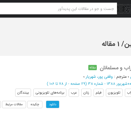
ن
/
1 مقاله
اب و مسلمانان
مقاله
؛
مترجم
:
وقفی پور، شهریار
؛
»
شهریور 1388 - شماره 38
(‎29 صفحه -
از 78 تا 106
)
اب
تلویزیون
فیلم
زنان
عرب
برنامه‌های تلویزیونی
بینندگان
چکیده
مقالات مرتبط
دانلود