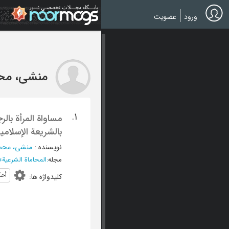
Ski
t
ورود
عضویت
mai
conten
منشی، محم
1.
مساواة المرأة بالر
بالشریعة الإسلامی
نویسنده
:
منشی، محمد
مجله
:
المحاماة الشرعیة
»
أحک
کلیدواژه ها
: