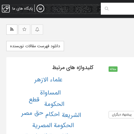
پایگاه های ما
دانلود فهرست مقالات نویسنده
کلیدواژه های مرتبط
مقاله
علماء الازهر
المساواة
قطع
الحکومة
حق
مصر
احکام
الشریعة
پیشنهاد دیگران
الحکومة المصریة