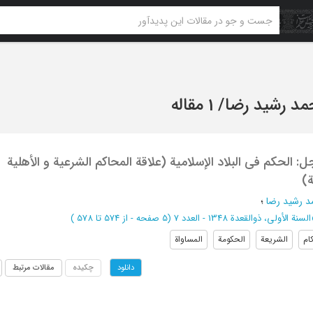
د رشید رضا
/
1 مقاله
جل: الحکم فی البلاد الإسلامیة (علاقة المحاکم الشرعیة و الأهلیة
ة)
 رشید رضا
؛
السنة الأولی، ذوالقعدة 1348 - العدد 7
(‎5 صفحه -
از 574 تا 578
)
ام
الشریعة
الحکومة
المساواة
چکیده
مقالات مرتبط
دانلود