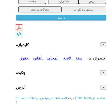
آدرس
کلیدواژه
چکیده
پیشنهاد دیگران
مقالات مرتبط
دانلود
کلیدواژه
×
کلیدواژه ها
:
سنة
لائحة
المحامی
القانون
حقوق
چکیده
×
آدرس
×
(‎5 صفحه -
از 296 تا 300
مجله
:
المحاماة الشرعیة
»
رجب 1363 - العدد 10
)