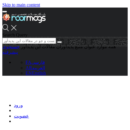
Skip to main content
Search Query
همه موارد
عنوان منبع
پدیدآوران
مقالات این پدیدآور
جستجوی
پیشرفته
فارسی
FA
العربیه
AR
EN
English
ورود
عضویت