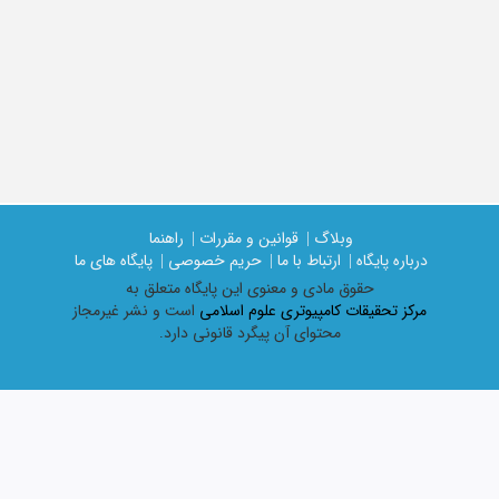
وبلاگ |
قوانین و مقررات |
راهنما
درباره پایگاه |
ارتباط با ما |
حریم خصوصی |
پایگاه های ما
حقوق مادی و معنوی اين پايگاه متعلق به
مرکز تحقیقات کامپیوتری علوم اسلامی
است و نشر غیرمجاز
محتوای آن پیگرد قانونی دارد.