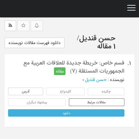
Ski
t
mai
conten
حسن قندیل
/
دانلود فهرست مقالات نویسنده
1 مقاله
قسم خاص: خریطة جدیدة للعلاقات العربیة مع
1.
الجمهوریات المستقلة (7)
مقاله
نویسنده
:
حسن قندیل
؛
چکیده
کلیدواژه
آدرس
مقالات مرتبط
پیشنهاد دیگران
دانلود