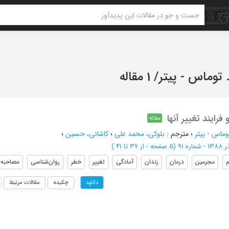
. توماس - پیتر
/
1 مقاله
فرایند تغییر آنها
مقاله
توماس - پیتر
؛
مترجم
:
بلوکی، محمد علی
؛
کاشانی، حسین
؛
13 - شماره 91
(‎5 صفحه -
از 37 تا 41
)
مجرمین
درمان
زندان
آمادگی
تغییر
خطر
روان‌شناسی
مصاحبه
چکیده
مقالات مرتبط
دانلود