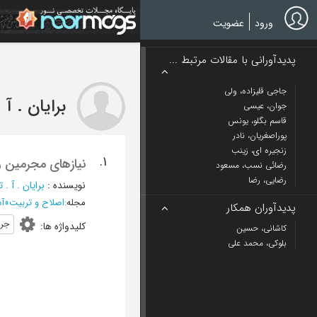
Ski
t
ورود
عضویت
mai
conten
پدیدآورانی با مقالات مرتبط ...
جاجی قلیزاده، ولی
برایان . آ 
جوان، عیسی
قاسم بگلو، یونس
پوراصغریان، نادر
زنجیره ای، زینب
1.
نیازهای مجرمین و 
رضائی نسب، مسعود
رضایی، رضا
نویسنده
:
برایان . آ . 
مجله
:
اصلاح و تربیت
»
آذر 88
پدیدآوران همکار
جرم
کلیدواژه ها
:
کاشانی، حسین
بلوکی، محمد علی