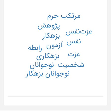
مرتکب جرم
پژوهش
عزت‌نفس
بزهکار
نفس
آزمون
رابطه
عزت
بزهکاری
نوجوانان
شخصیت
نوجوانان بزهکار