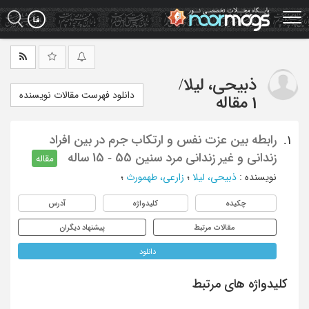
Ski
t
mai
conten
ذبیحی، لیلا
/
دانلود فهرست مقالات نویسنده
1 مقاله
رابطه بین عزت نفس و ارتکاب جرم در بین افراد
1.
زندانی و غیر زندانی مرد سنین 55 - 15 ساله
مقاله
نویسنده
:
ذبیحی، لیلا
؛
زارعی، طهمورث
؛
چکیده
کلیدواژه
آدرس
مقالات مرتبط
پیشنهاد دیگران
دانلود
کلیدواژه های مرتبط