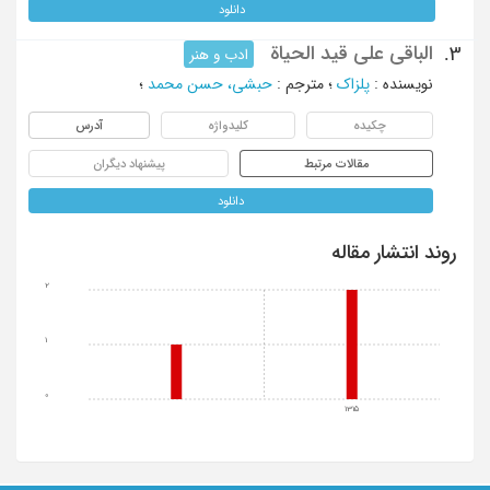
دانلود
الباقی علی قید الحیاة
3.
ادب و هنر
نویسنده
:
پلزاک
؛
مترجم
:
حبشی، حسن محمد
؛
چکیده
کلیدواژه
آدرس
مقالات مرتبط
پیشنهاد دیگران
دانلود
روند انتشار مقاله
2
1
0
1315