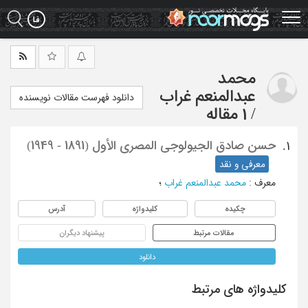
Ski
t
mai
conten
محمد
عبدالمنعم غراب
دانلود فهرست مقالات نویسنده
/
1 مقاله
حسن صادق الجیولوجی المصری الأول (1891 - 1949)
1.
معرفی و نقد
معرف
:
محمد عبدالمنعم غراب
؛
چکیده
کلیدواژه
آدرس
مقالات مرتبط
پیشنهاد دیگران
دانلود
کلیدواژه های مرتبط