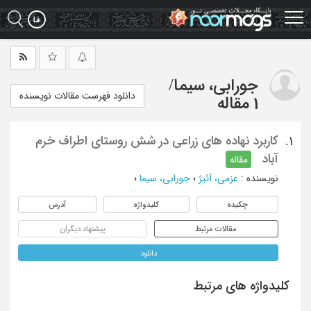
Ski
t
mai
conten
جورابی، سیما
/
دانلود فهرست مقالات نویسنده
1 مقاله
کاربرد نهاده های زراعی در شش روستای اطراف خرم
1.
آباد
مقاله
نویسنده
:
عزمی، آئیژ
؛
جورابی، سیما
؛
چکیده
کلیدواژه
آدرس
مقالات مرتبط
پیشنهاد دیگران
دانلود
کلیدواژه های مرتبط