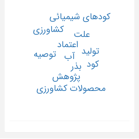
کودهای شیمیائی
کشاورزی
علت
اعتماد
تولید
توصیه
آب
کود
بذر
پژوهش
محصولات کشاورزی