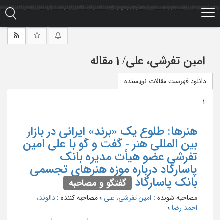
Ski
t
mai
conten
امین تفرشی، علی
/
1 مقاله
دانلود فهرست مقالات نویسنده
1.
هنرها: طلوع یک «برند» ایرانی در بازار
بین المللی هنر - گفت و گو با علی امین
تفرشی عضو هیأت مدیره بانک
پاسارگاد درباره موزه هنرهای تجسمی
بانک پاسارگاد
گفتگو و مصاحبه
مصاحبه شونده
:
امین تفرشی، علی
؛
مصاحبه کننده
:
دالوند،
احمد رضا
؛