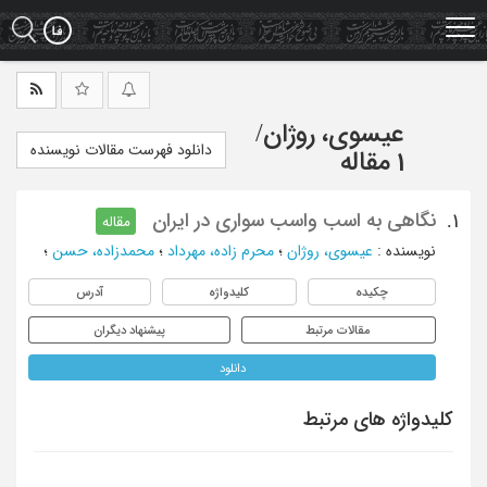
Ski
t
mai
conten
عیسوی، روژان
/
دانلود فهرست مقالات نویسنده
1 مقاله
نگاهی به اسب واسب سواری در ایران
1.
مقاله
نویسنده
:
عیسوی، روژان
؛
محرم زاده، مهرداد
؛
محمدزاده، حسن
؛
چکیده
کلیدواژه
آدرس
مقالات مرتبط
پیشنهاد دیگران
دانلود
کلیدواژه های مرتبط