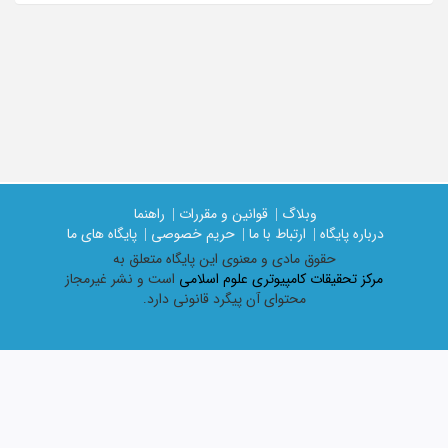
وبلاگ |
قوانین و مقررات |
راهنما
درباره پایگاه |
ارتباط با ما |
حریم خصوصی |
پایگاه های ما
حقوق مادی و معنوی اين پايگاه متعلق به
مرکز تحقیقات کامپیوتری علوم اسلامی
است و نشر غیرمجاز
محتوای آن پیگرد قانونی دارد.