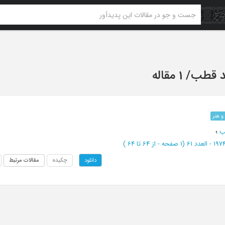
د قطب
/
1 مقاله
و هنر
ب
؛
(‎1 صفحه -
از 64 تا 64
)
چکیده
مقالات مرتبط
دانلود