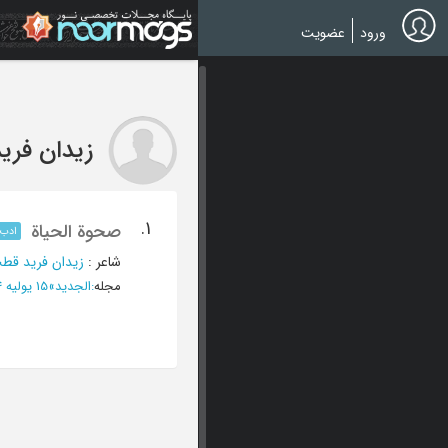
Ski
t
ورود
عضویت
mai
conten
زیدان فری
1.
صحوة الحیاة
ادب 
شاعر
:
زیدان فرید قط
مجله
:
الجدید
»
15 یولیه 1974 - العدد 61