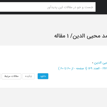
د محیی الدین
/
1 مقاله
ی الدین
؛
(‎1 صفحه -
از 60 تا 60
)
چکیده
مقالات مرتبط
دانلود