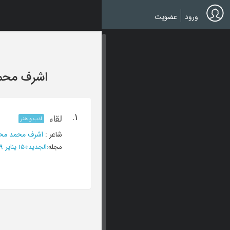
Ski
t
ورود
عضویت
mai
conten
اشرف محم
1.
لقاء
ادب و هنر
شاعر
:
اشرف محمد محی
مجله
:
الجدید
»
15 ینایر 1979 - العدد 169